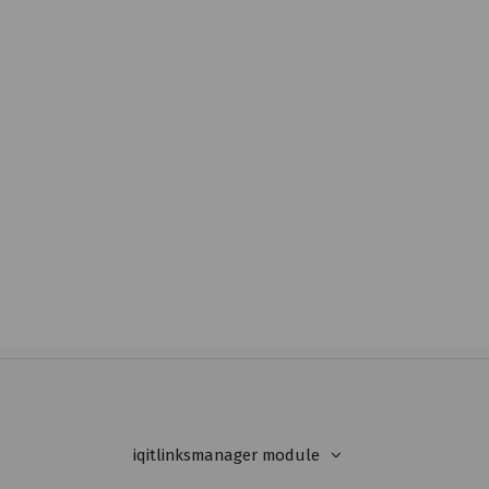
iqitlinksmanager module