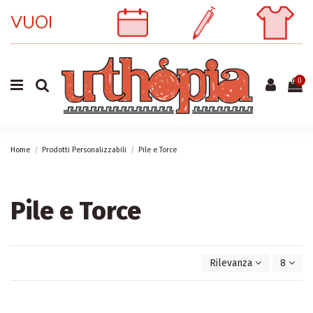
0
Home
Prodotti Personalizzabili
Pile e Torce
Pile e Torce
Rilevanza
8