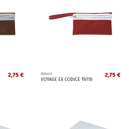
2,75 €
2,75 €
Astucci
VOYAGE EX CODICE T6110