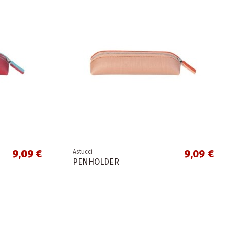
9,09 €
9,09 €
Astucci
PENHOLDER