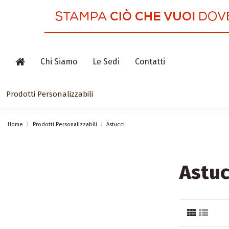
Chi Siamo
Le Sedi
Contatti
Prodotti Personalizzabili
Home
Prodotti Personalizzabili
Astucci
Astuc