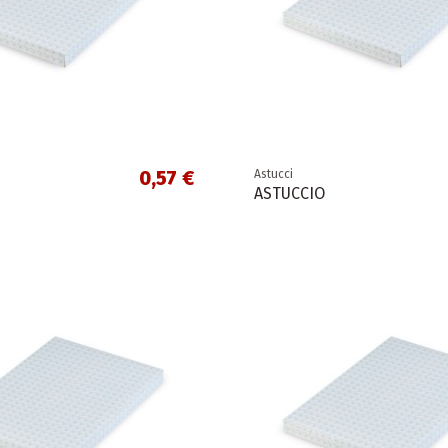
0,57 €
Astucci
ASTUCCIO