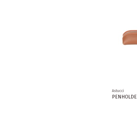
Astucci
PENHOLDE