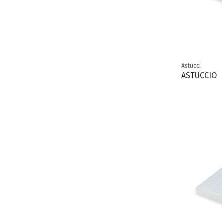
Astucci
ASTUCCIO