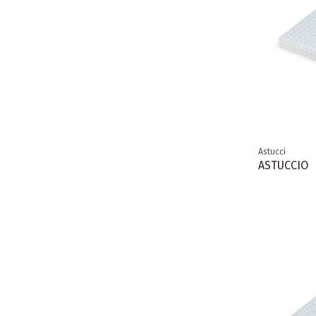
Astucci
ASTUCCIO