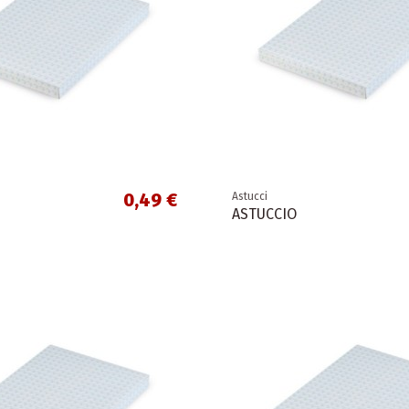
0,49 €
Astucci
ASTUCCIO