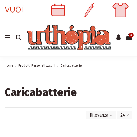
0
Home
Prodotti Personalizzabili
Caricabatterie
Caricabatterie
Rilevanza
24