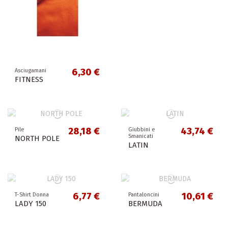
6,30 €
Asciugamani
FITNESS
28,18 €
43,74 €
Pile
Giubbini e
Smanicati
NORTH POLE
LATIN
6,77 €
10,61 €
T-Shirt Donna
Pantaloncini
LADY 150
BERMUDA