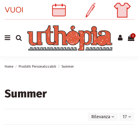
0
Home
Prodotti Personalizzabili
Summer
Summer
Rilevanza
17