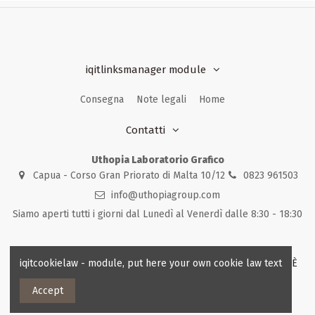
iqitlinksmanager module
Consegna
Note legali
Home
Contatti
Uthopia Laboratorio Grafico
Capua - Corso Gran Priorato di Malta 10/12
0823 961503
info@uthopiagroup.com
Siamo aperti tutti i giorni dal Lunedì al Venerdì dalle 8:30 - 18:30
iqitcookielaw - module, put here your own cookie law text
© 2023 - Uthopia Laboratorio Grafico - Tutti i diritti riservati - È
vietata la riproduzione anche parziale dei contenuti.
Accept