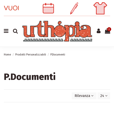
0
Home
Prodotti Personalizzabili
P.Documenti
P.Documenti
Rilevanza
24