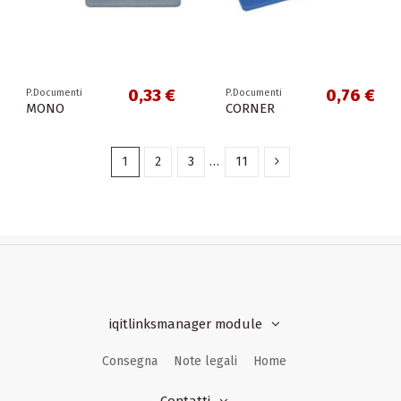
0,33 €
0,76 €
P.Documenti
P.Documenti
MONO
CORNER
1
2
3
…
11
iqitlinksmanager module
Consegna
Note legali
Home
Contatti