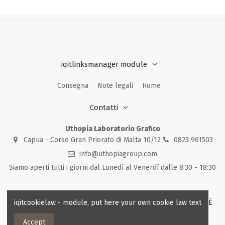
iqitlinksmanager module
Consegna
Note legali
Home
Contatti
Uthopia Laboratorio Grafico
Capua - Corso Gran Priorato di Malta 10/12
0823 961503
info@uthopiagroup.com
Siamo aperti tutti i giorni dal Lunedì al Venerdì dalle 8:30 - 18:30
iqitcookielaw - module, put here your own cookie law text
© 2023 - Uthopia Laboratorio Grafico - Tutti i diritti riservati - È
vietata la riproduzione anche parziale dei contenuti.
Accept