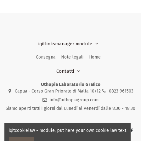
iqitlinksmanager module
Consegna
Note legali
Home
Contatti
Uthopia Laboratorio Grafico
Capua - Corso Gran Priorato di Malta 10/12
0823 961503
info@uthopiagroup.com
Siamo aperti tutti i giorni dal Lunedì al Venerdì dalle 8:30 - 18:30
iqitcookielaw - module, put here your own cookie law text
© 2023 - Uthopia Laboratorio Grafico - Tutti i diritti riservati - È
vietata la riproduzione anche parziale dei contenuti.