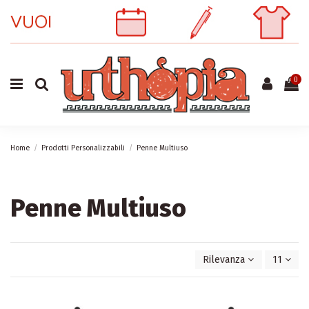
0
Home
Prodotti Personalizzabili
Penne Multiuso
Penne Multiuso
Rilevanza
11