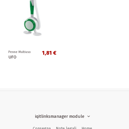
1,81 €
Penne Multiuso
UFO
iqitlinksmanager module
Consegna
Note legali
Home