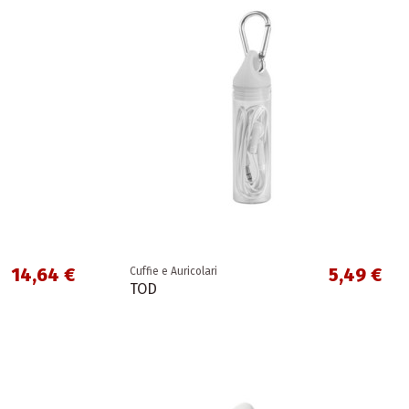
14,64 €
5,49 €
Cuffie e Auricolari
TOD