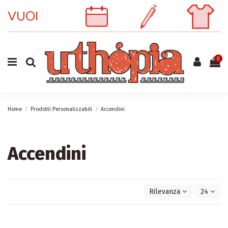
0
Home
Prodotti Personalizzabili
Accendini
Accendini
Rilevanza
24