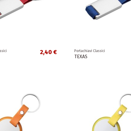
2,40 €
ssici
Portachiavi Classici
TEXAS