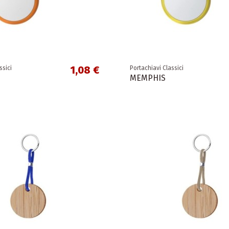
1,08 €
ssici
Portachiavi Classici
MEMPHIS