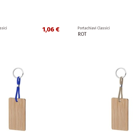
1,06 €
ssici
Portachiavi Classici
ROT