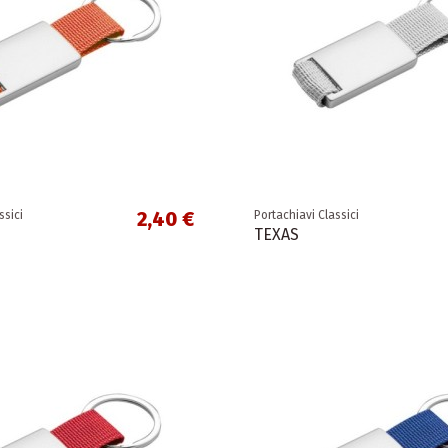
2,40 €
ssici
Portachiavi Classici
TEXAS