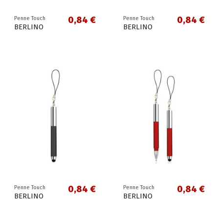
0,84 €
0,84 €
Penne Touch
Penne Touch
BERLINO
BERLINO
0,84 €
0,84 €
Penne Touch
Penne Touch
BERLINO
BERLINO