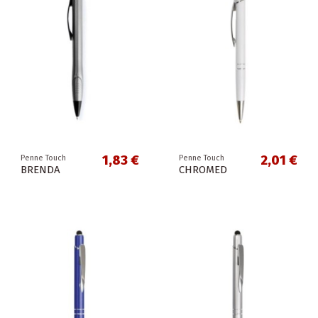
1,83 €
2,01 €
Penne Touch
Penne Touch
BRENDA
CHROMED