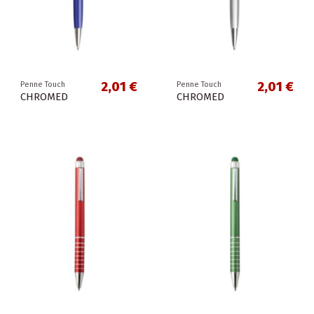
2,01 €
2,01 €
Penne Touch
Penne Touch
CHROMED
CHROMED