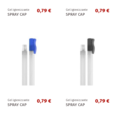
0,79 €
0,79 €
Gel igienizzante
Gel igienizzante
SPRAY CAP
SPRAY CAP
0,79 €
0,79 €
Gel igienizzante
Gel igienizzante
SPRAY CAP
SPRAY CAP