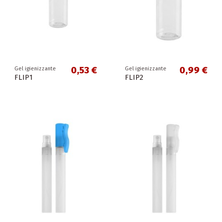
0,53 €
0,99 €
Gel igienizzante
Gel igienizzante
FLIP1
FLIP2